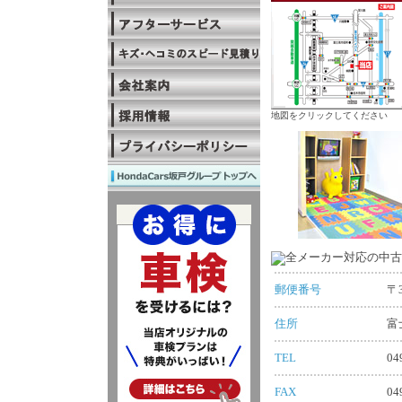
地図をクリックしてください
郵便番号
〒3
住所
富
TEL
04
FAX
04